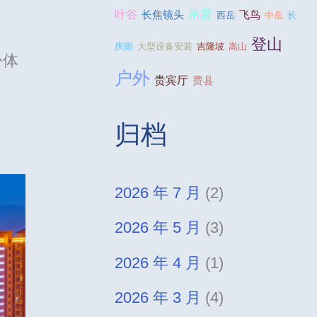
吊装
叶谷
长焦镜头
飞鸟
西岳
中岳
长
登山
庆崮
大型设备安装
吉隆坡
嵩山
份体
户外
贵宾厅
费县
归档
2026 年 7 月
(2)
2026 年 5 月
(3)
2026 年 4 月
(1)
2026 年 3 月
(4)