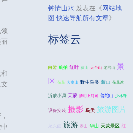
钟情山水
发表在《
网站地
图 快速导航所有文章
》
也领
标签云
美丽
景
红叶
白鹭
航拍
黄山
天台山
老君山
化和
区
野生鸟类
蒙山
荷花
大寨山
荷花湾
人文
天蒙
沂蒙小调
普陀山
清明上河园
少林寺
摄影
旅游图片
鸟类
设备安装
行，
旅游
途中
华山
天蒙景区
红
龙头崮
泰山