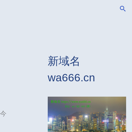
搜
索
新域名
wa666.cn
，今