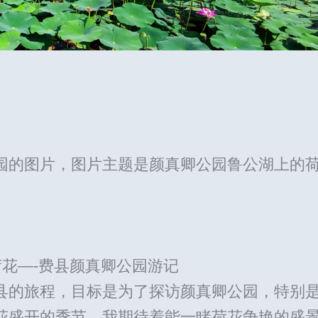
园的图片，图片主题是颜真卿公园鲁公湖上的
花—-费县颜真卿公园游记
县的旅程，目标是为了探访颜真卿公园，特别
花盛开的季节，我期待着能一睹荷花争艳的盛