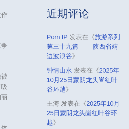
近期评论
法作
Porn IP
发表在《
旅游系列
《争
第三十九篇—— 陕西省靖
边波浪谷
》
钟情山水
发表在《
2025年
地被
10月25日蒙阴龙头崮红叶
所吸
谷环越
》
绚丽
王海
发表在《
2025年10月
25日蒙阴龙头崮红叶谷环
越
》
，体