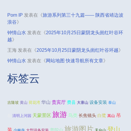
Porn IP
发表在《
旅游系列第三十九篇—— 陕西省靖边波
浪谷
》
钟情山水
发表在《
2025年10月25日蒙阴龙头崮红叶谷环
越
》
王海
发表在《
2025年10月25日蒙阴龙头崮红叶谷环越
》
钟情山水
发表在《
网站地图 快速导航所有文章
》
标签云
贵宾厅
华山
费县
设备安装
吉隆坡
黄山
荷花湾
大寨山
泰山
中
旅游
吊
天蒙景区
鸟类
长焦镜头
白鹭
岳
清明上河园
嵩山
旅游图片
登山
装
普陀山
少林寺
大型设备安装
天台山