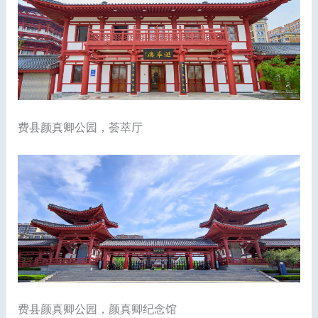
费县颜真卿公园，荟萃厅
费县颜真卿公园，颜真卿纪念馆