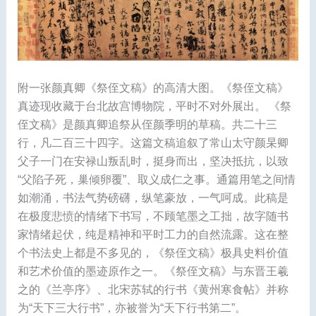
附一张颜真卿《祭侄文稿》的高清大图。《祭侄文稿》
真迹现收藏于台北故宫博物院，平时不对外展出。 《祭
侄文稿》是颜真卿追祭从侄颜季明的草稿。共二十三
行，凡二百三十四字。这篇文稿追叙了常山太守颜杲卿
父子一门在安禄山叛乱时，挺身而出，坚决抵抗，以致
“父陷子死，巢倾卵覆”、取义成仁之事。通篇用笔之间情
如潮涌，书法气势磅礴，纵笔豪放，一气呵成。此稿是
在极度悲愤的情绪下书写，不顾笔墨之工拙，故字随书
家情绪起伏，纯是精神和平时工力的自然流露。这在整
个书法史上都是不多见的，《祭侄文稿》极具史料价值
和艺术价值的墨迹原作之一。《祭侄文稿》与东晋王羲
之的《兰亭序》、北宋苏轼的行书《黄州寒食帖》并称
为“天下三大行书”，亦被誉为“天下行书第二”。