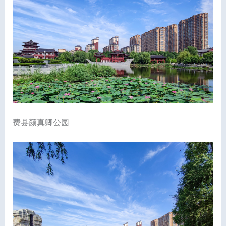
费县颜真卿公园