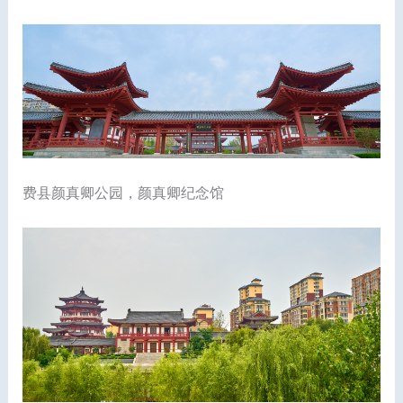
费县颜真卿公园，颜真卿纪念馆