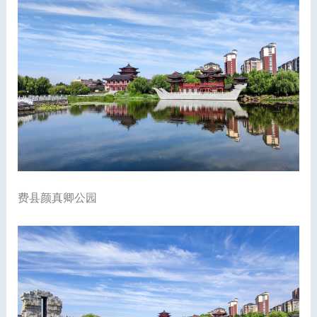
费县颜真卿公园