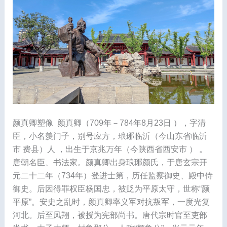
颜真卿塑像 颜真卿（709年－784年8月23日 ），字清
臣，小名羡门子，别号应方，琅琊临沂（今山东省临沂
市 费县）人 ，出生于京兆万年（今陕西省西安市 ） 。
唐朝名臣、书法家。颜真卿出身琅琊颜氏，于唐玄宗开
元二十二年（734年）登进士第，历任监察御史、殿中侍
御史。后因得罪权臣杨国忠，被贬为平原太守，世称“颜
平原”。安史之乱时，颜真卿率义军对抗叛军，一度光复
河北。后至凤翔，被授为宪部尚书。唐代宗时官至吏部