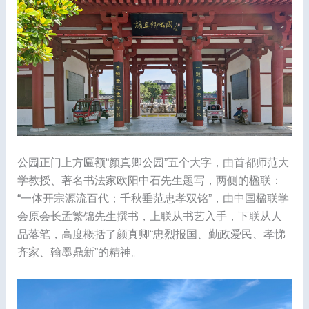
公园正门上方匾额“颜真卿公园”五个大字，由首都师范大
学教授、著名书法家欧阳中石先生题写，两侧的楹联：
“一体开宗源流百代；千秋垂范忠孝双铭”，由中国楹联学
会原会长孟繁锦先生撰书，上联从书艺入手，下联从人
品落笔，高度概括了颜真卿“忠烈报国、勤政爱民、孝悌
齐家、翰墨鼎新”的精神。