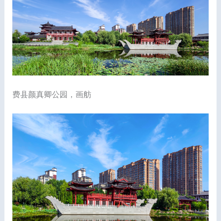
费县颜真卿公园，画舫