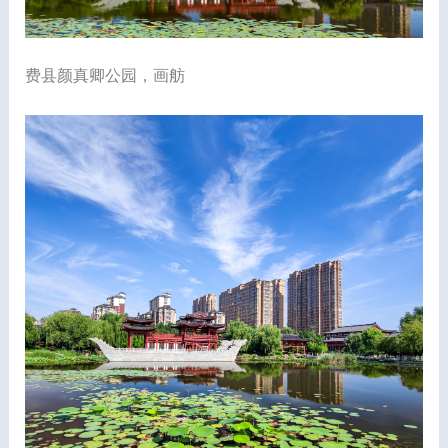
费县颜真卿公园，画舫