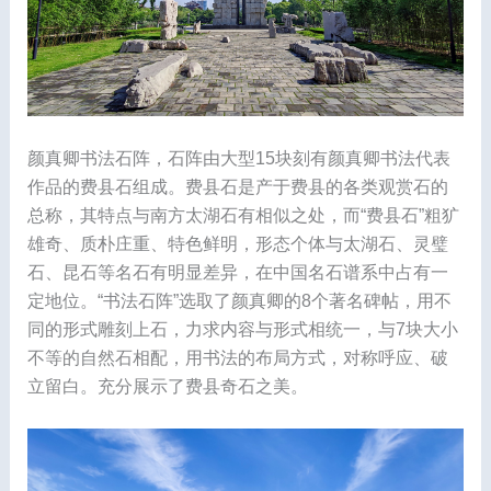
颜真卿书法石阵，石阵由大型15块刻有颜真卿书法代表
作品的费县石组成。费县石是产于费县的各类观赏石的
总称，其特点与南方太湖石有相似之处，而“费县石”粗犷
雄奇、质朴庄重、特色鲜明，形态个体与太湖石、灵璧
石、昆石等名石有明显差异，在中国名石谱系中占有一
定地位。“书法石阵”选取了颜真卿的8个著名碑帖，用不
同的形式雕刻上石，力求内容与形式相统一，与7块大小
不等的自然石相配，用书法的布局方式，对称呼应、破
立留白。充分展示了费县奇石之美。