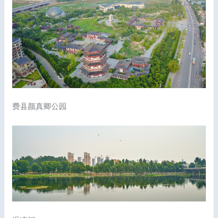
费县颜真卿公园