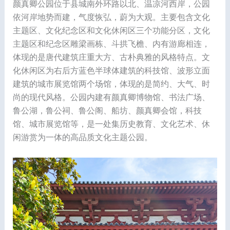
颜真卿公园位于县城南外环路以北、温凉河西岸，公园
依河岸地势而建，气度恢弘，蔚为大观。主要包含文化
主题区、文化纪念区和文化休闲区三个功能分区，文化
主题区和纪念区雕梁画栋、斗拱飞檐、内有游廊相连，
体现的是唐代建筑庄重大方、古朴典雅的风格特点。文
化休闲区为右后方蓝色半球体建筑的科技馆、波形立面
建筑的城市展览馆两个场馆，体现的是简约、大气、时
尚的现代风格。公园内建有颜真卿博物馆、书法广场、
鲁公湖，鲁公祠、鲁公阁、船坊、颜真卿会馆，科技
馆、城市展览馆等，是一处集历史教育、文化艺术、休
闲游赏为一体的高品质文化主题公园。