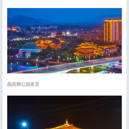
颜真卿公园夜景