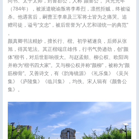
尚书、太子太师，封鲁郡公，人称“颜鲁公”。兴元元年
（784年），被派遣晓谕叛将李希烈，凛然拒贼，终被缢
杀。他遇害后，嗣曹王李皋及三军将士皆为之痛哭。追
赠司徒，谥号“文忠”，被后世誉为“人艺和谐统一的典范”
。
颜真卿书法精妙，擅长行、楷。初学褚遂良，后师从张
旭，得其笔法。其正楷端庄雄伟，行书气势遒劲，创“颜
体”楷书，对后世影响很大。与赵孟頫、柳公权、欧阳询
并称为“楷书四大家”。又与柳公权并称“颜柳”，被称为“颜
筋柳骨”。又善诗文，有《韵海镜源》《礼乐集》《吴兴
集》《庐陵集》《临川集》，均佚。宋人辑有《颜鲁公
集》。