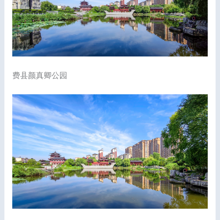
费县颜真卿公园