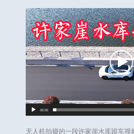
视
频
播
放
器
00:00
无人机拍摄的一段许家崖水库跟车视