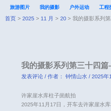
跳
旅游图片
我的摄影
户外运动
工程
至
首页
2025
11 月
20
我的摄影系列第
内
容
我的摄影系列第三十四篇
发表评论
/ 作者：
钟情山水
/
2025年
许家崖水库柱子崮航拍
2025年11月17日，开车去许家崖