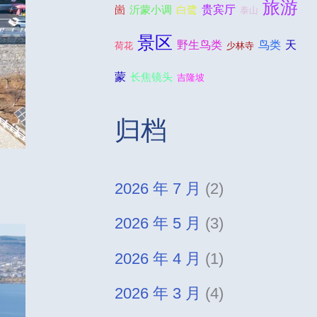
旅游
贵宾厅
崮
沂蒙小调
白鹭
泰山
景区
野生鸟类
鸟类
天
荷花
少林寺
蒙
长焦镜头
吉隆坡
归档
2026 年 7 月
(2)
2026 年 5 月
(3)
2026 年 4 月
(1)
2026 年 3 月
(4)