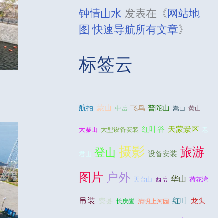
钟情山水
发表在《
网站地
图 快速导航所有文章
》
标签云
蒙山
航拍
飞鸟
普陀山
中岳
嵩山
黄山
红叶谷
天蒙景区
大寨山
大型设备安装
老
摄影
旅游
登山
设备安装
君山
图片
户外
华山
天台山
西岳
荷花湾
吊装
红叶
费县
龙头
长庆崮
清明上河园