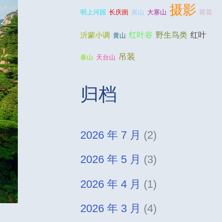
摄影
明上河园
长庆崮
嵩山
大寨山
荷花
野生鸟类
红叶谷
红叶
沂蒙小调
黄山
吊装
泰山
天台山
归档
2026 年 7 月
(2)
2026 年 5 月
(3)
2026 年 4 月
(1)
2026 年 3 月
(4)