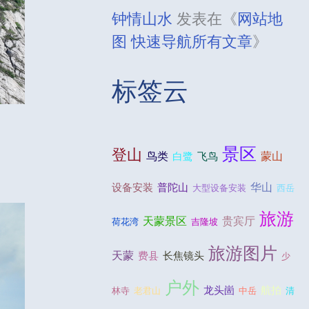
钟情山水
发表在《
网站地
图 快速导航所有文章
》
标签云
景区
登山
鸟类
蒙山
白鹭
飞鸟
华山
设备安装
普陀山
大型设备安装
西岳
旅游
贵宾厅
天蒙景区
荷花湾
吉隆坡
旅游图片
天蒙
费县
长焦镜头
少
户外
龙头崮
航拍
林寺
老君山
中岳
清