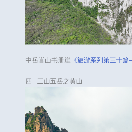
中岳嵩山书册崖
《旅游系列第三十篇—
四 三山五岳之黄山