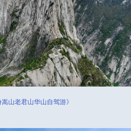
月份嵩山老君山华山自驾游》