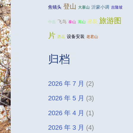
登山
焦镜头
沂蒙小调
大寨山
吉隆坡
旅游图
吊装
飞鸟
中岳
泰山
嵩山
片
设备安装
西岳
老君山
归档
2026 年 7 月
(2)
2026 年 5 月
(3)
2026 年 4 月
(1)
2026 年 3 月
(4)