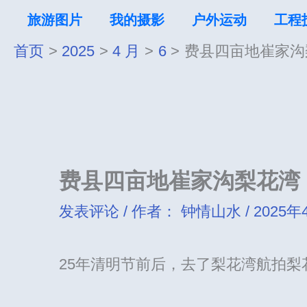
跳
旅游图片
我的摄影
户外运动
工程
至
首页
2025
4 月
6
费县四亩地崔家沟
内
容
费县四亩地崔家沟梨花湾
发表评论
/ 作者：
钟情山水
/
2025年
25年清明节前后，去了梨花湾航拍