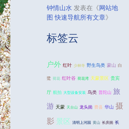
钟情山水
发表在《
网站地
图 快速导航所有文章
》
标签云
户外
野生鸟类
红叶
蒙山
白
少林寺
贵宾
红叶谷
天蒙景区
鹭
荷花
荷花湾
旅
厅
鸟类
航拍
普陀山
大型设备安装
摄
游
天蒙
华山
龙头崮
费县
天台山
影
景区
长
清明上河园
黄山
长庆崮