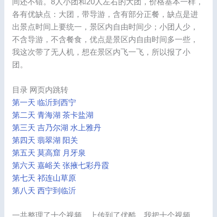
间还不错。8人小团和20人左右的大团，价格基本一样，
各有优缺点：大团，带导游，含有部分正餐，缺点是进
出景点时间上要统一，景区内自由时间少；小团人少，
不含导游，不含餐食，优点是景区内自由时间多一些，
我这次带了无人机，想在景区内飞一飞，所以报了小
团。
目录 网页内跳转
第一天 临沂到西宁
第二天 青海湖 茶卡盐湖
第三天 吉乃尔湖 水上雅丹
第四天 翡翠湖 阳关
第五天 莫高窟 月牙泉
第六天 嘉峪关 张掖七彩丹霞
第七天 祁连山草原
第八天 西宁到临沂
一共整理了十个视频，上传到了优酷。我把十个视频，