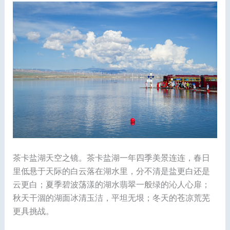
茶卡盐湖天空之镜。茶卡盐湖一年四季美景连连，春日
里低悬于天际的白云落在湖水里，分不清是盐更白还是
云更白；夏季碧波荡漾的湖水翡翠一般绿的沁人心扉；
秋天干涸的湖面冰清玉洁，平坦无垠；冬天的苍凉荒芜
更具挑战。