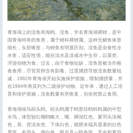
青海湖上的湟鱼和海鸥。湟鱼，学名青海湖裸鲤，是中
国青海特有的鱼类，属于鲤科裸鲤属。这种无鳞鱼体形
细长，头部锥形，与鲤鱼有明显区别。湟鱼是杂食性冷
水鱼，适应性强，能在淡水及淡咸水中生存，以藻类、
浮游动物为食。过去，由于食物短缺，湟鱼曾被当作粮
食食用，尽管其卵含有剧毒。过度捕捞导致湟鱼数量锐
减，1982年青海省开始实施保护措施，限制捕捞量，并
在1994年将其列为二级保护动物。近年来，通过人工培
育和保护措施，湟鱼数量有所恢复，但依然禁止食用。
青海湖候鸟棕头鸥。棕头鸥属于鸥形目鸥科鸥属的中型
水鸟，体型较红嘴鸥略大，嘴、脚深红色。夏羽头淡褐
色，肩、背淡灰色、下体白色，翅膀末端具显著的白色
翼斑。冬羽头、颈白色，眼后具一暗色斑，其余和夏羽