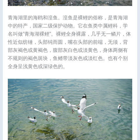
青海湖里的海鸥和湟鱼。湟鱼是裸鲤的俗称，是青海湖
中的特产，国家二级保护动物。它在鱼类中属鲤科，学
名叫做”青海湖裸鲤”。裸鲤全身裸露，几乎无一鳞片，体
性近似纺锤，头部钝而圆，嘴在头部的前端，无须，背
部灰褐色或黄褐色，腹部灰白色或淡黄色，身体两侧有
不规则的褐色斑块，鱼鳍带淡灰色或淡红色。也有个别
全身呈浅黄色或深绿色的。