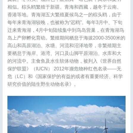
相似。棕头鸥繁殖于新疆、青海和西藏，越冬于云南、
香港等地。青海湖五大繁殖夏候鸟之一的棕头鸥，由于
每年来青海湖较晚，也被称为“迟鸥”。每年3月中、下旬
迁来青海湖，4月中旬陆续集中到鸟岛营巢，在青海湖鸟
岛上产卵孵化育幼。繁殖期间栖息于海拔2000-3500米的
高山和高原湖泊、水塘、河流和沼泽地带，非繁殖期主
要栖息于海岸、港湾、河口及山脚平原湖泊、水库和大
的河流中。主食鱼及水生软体动物，被列入《世界自然
保护联盟》（IUCN） 2012年濒危物种红色名录——无
危（LC）和《国家保护的有益的或者有重要经济、科学
研究价值的陆生野生动物名录》。