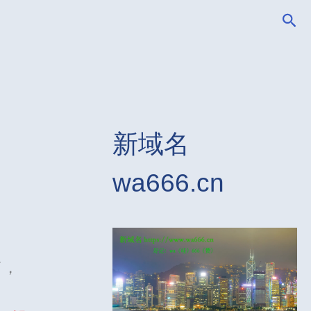
搜
索
新域名
wa666.cn
了，