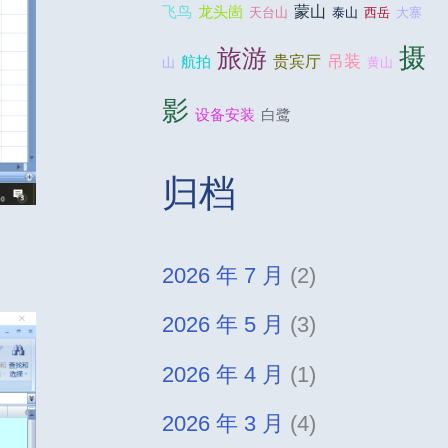
蒙山
飞鸟
龙头崮
天台山
泰山
西岳
大寨
摄
旅游
吊装
贵宾厅
航拍
山
黄山
影
设备安装
白鹭
归档
2026 年 7 月
(2)
2026 年 5 月
(3)
2026 年 4 月
(1)
2026 年 3 月
(4)