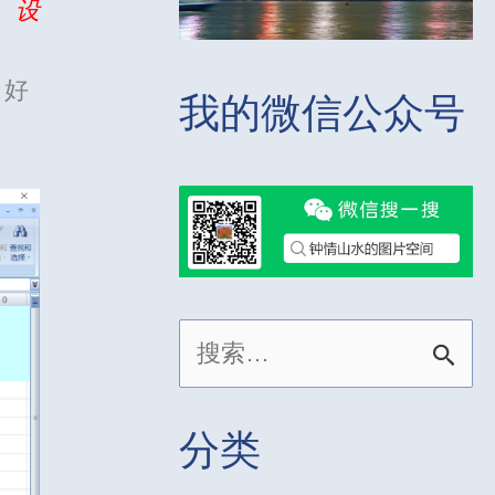
设
，好
我的微信公众号
搜
索
：
分类