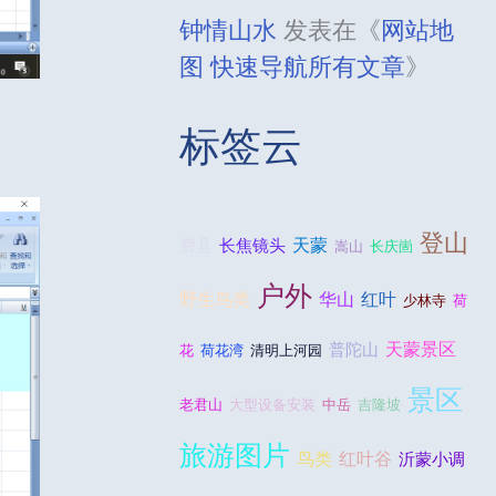
钟情山水
发表在《
网站地
图 快速导航所有文章
》
标签云
登山
天蒙
费县
长焦镜头
嵩山
长庆崮
户外
野生鸟类
华山
红叶
少林寺
荷
天蒙景区
普陀山
花
荷花湾
清明上河园
景区
老君山
大型设备安装
中岳
吉隆坡
旅游图片
鸟类
红叶谷
沂蒙小调