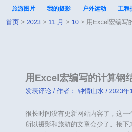
跳
旅游图片
我的摄影
户外运动
工程
至
首页
2023
11 月
10
用Excel宏
内
容
用Excel宏编写的计算
发表评论
/ 作者：
钟情山水
/
2023年
很长时间没有更新网站内容了，这一
所以摄影和旅游的文章会少了。接下