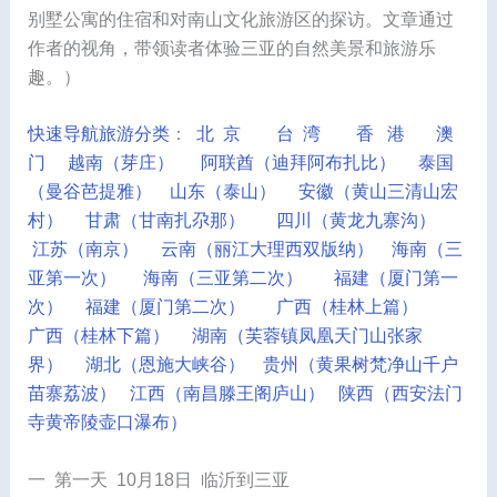
别墅公寓的住宿和对南山文化旅游区的探访。文章通过
作者的视角，带领读者体验三亚的自然美景和旅游乐
趣。）
快速导航旅游分类
：
北 京
台 湾
香 港
澳
门
越南（芽庄）
阿联酋（迪拜阿布扎比）
泰国
（曼谷芭提雅）
山东（泰山）
安徽（黄山三清山宏
村）
甘肃（甘南扎尕那）
四川（黄龙九寨沟）
江苏（南京）
云南（丽江大理西双版纳）
海南（三
亚第一次）
海南（三亚第二次）
福建（厦门第一
次）
福建（厦门第二次）
广西（桂林上篇）
广西（桂林下篇）
湖南（芙蓉镇凤凰天门山张家
界）
湖北（恩施大峡谷）
贵州（黄果树梵净山千户
苗寨荔波）
江西（南昌滕王阁庐山）
陕西（西安法门
寺黄帝陵壶口瀑布）
一 第一天 10月18日 临沂到三亚