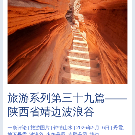
旅游系列第三十九篇——
陕西省靖边波浪谷
一条评论
|
旅游图片
|
钟情山水
|
2026年5月16日
|
丹霞
,
地下丹霞
,
波浪谷
,
火焰丹霞
,
赤壁丹霞
,
靖边