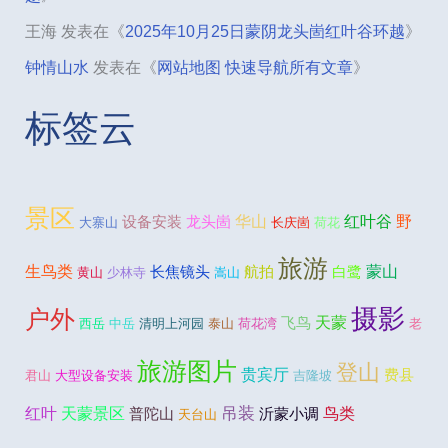
王海
发表在《
2025年10月25日蒙阴龙头崮红叶谷环越
》
钟情山水
发表在《
网站地图 快速导航所有文章
》
标签云
景区
野
华山
红叶谷
设备安装
龙头崮
大寨山
长庆崮
荷花
旅游
生鸟类
蒙山
长焦镜头
航拍
白鹭
黄山
少林寺
嵩山
摄影
户外
天蒙
飞鸟
西岳
中岳
清明上河园
泰山
荷花湾
老
旅游图片
登山
贵宾厅
费县
君山
大型设备安装
吉隆坡
吊装
红叶
天蒙景区
鸟类
普陀山
沂蒙小调
天台山