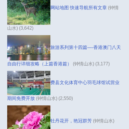
网站地图 快速导航所有文章
(钟情
山水)
(3,642)
旅游系列第十四篇—-香港澳门八天
自由行详细攻略（上篇香港篇）
(钟情山水)
(3,177)
费县文化体育中心羽毛球馆试营业
期间免费开放
(钟情山水)
(2,550)
牡丹花开，艳冠群芳
(钟情山水)